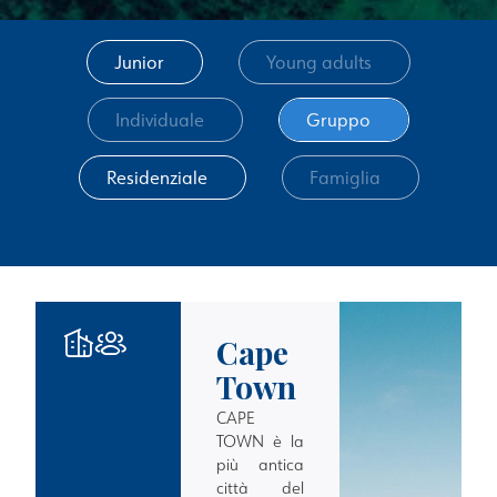
Junior
Young adults
Individuale
Gruppo
Residenziale
Famiglia
Cape
Town
CAPE
TOWN è la
più antica
città del