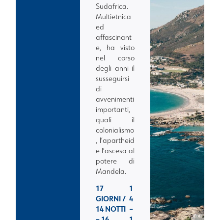
Sudafrica.
Multietnica
ed
affascinant
e, ha visto
nel corso
degli anni il
susseguirsi
di
avvenimenti
importanti,
quali il
colonialismo
, l’apartheid
e l’ascesa al
potere di
Mandela.
17
1
GIORNI /
4
14 NOTTI
–
– 16
1