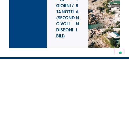
GIORNI /
8
14 NOTTI
A
(SECOND
N
O VOLI
N
DISPONI
I
BILI)
CHIAMACI
+39 0362 328298