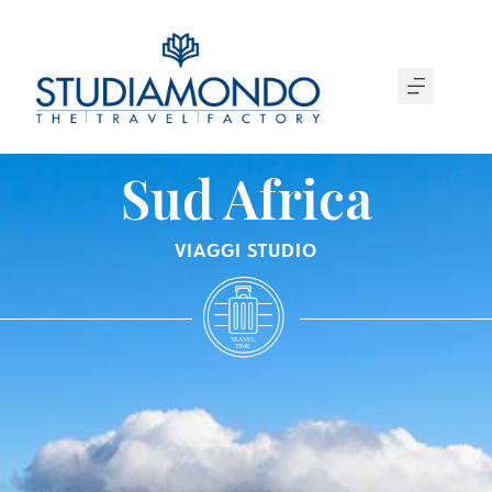
Sud Africa
VIAGGI STUDIO
T
R
A
VEL
T
IME