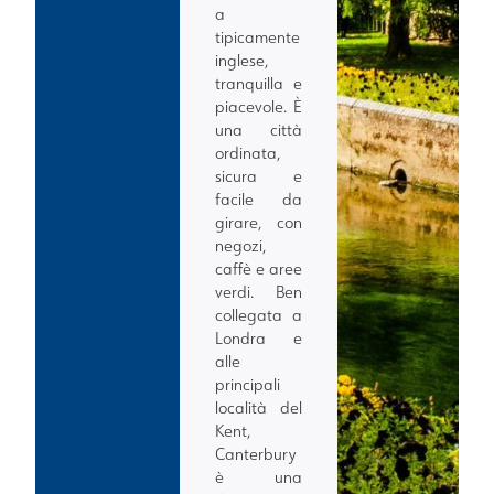
a
tipicamente
inglese,
tranquilla e
piacevole. È
una città
ordinata,
sicura e
facile da
girare, con
negozi,
caffè e aree
verdi. Ben
collegata a
Londra e
alle
principali
località del
Kent,
Canterbury
è una