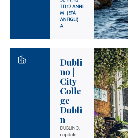
TTI
17 ANNI
M
(ETÀ
AN
FIGLI)
A
Dubli
no |
City
Colle
ge
Dubli
n
DUBLINO,
capitale