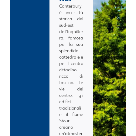
Canterbury
è una città
storica del
sud-est
dell’Inghilter
ra, famosa
per la sua
splendida
cattedrale e
per il centro
cittadino
ricco di
fascino. Le
vie del
centro, gli
edifici
tradizionali
e il fiume
Stour
creano
un’atmosfer