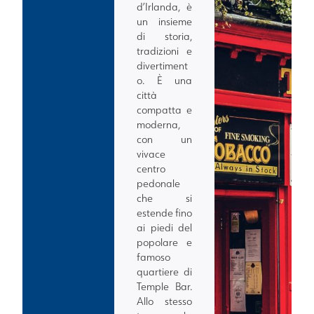
d’Irlanda, è
un insieme
di storia,
tradizioni e
divertiment
o. È una
città
compatta e
moderna,
con un
vivace
centro
pedonale
che si
estende fino
ai piedi del
popolare e
famoso
quartiere di
Temple Bar.
Allo stesso