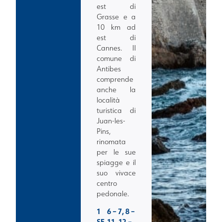
est di
Grasse e a
10 km ad
est di
Cannes. Il
comune di
Antibes
comprende
anche la
località
turistica di
Juan-les-
Pins,
rinomata
per le sue
spiagge e il
suo vivace
centro
pedonale.
1
6 – 7, 8 –
SE
11, 12 –