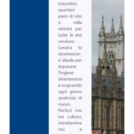
interattivi,
quartieri
pieni di vita
e mille
attività per
tutte le età
rendono
Londra la
destinazion
e ideale per
imparare
l’inglese
divertendosi
e scoprendo
ogni giorno
qualcosa di
nuovo.
Perfect mix
tra cultura,
intrattenime
nto e