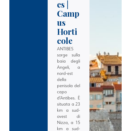
es |
Camp
us
Horti
cole
ANTIBES
sorge sulla
baia degli
Angeli, a
nord-est
della
penisola del
capo
d’Antibes. È
situata a 23
km a sud-
ovest di
Nizza, a 15
km a sud-