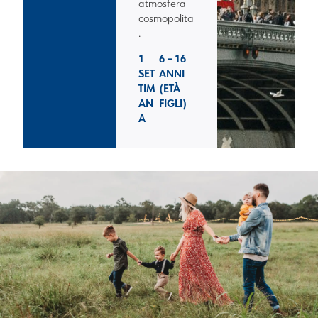
atmosfera
cosmopolita
.
1
6 – 16
SET
ANNI
TIM
(ETÀ
AN
FIGLI)
A