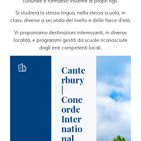
culturale e formativo insieme ai propri figli.
Si studierà la stessa lingua, nella stessa scuola, in
classi diverse a seconda del livello e delle fasce d’età.
Vi proponiamo destinazioni interessanti, in diverse
località, e programmi gestiti da scuole riconosciute
dagli enti competenti locali.
Cante
rbury
|
Conc
orde
Inter
natio
nal