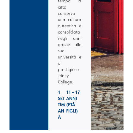
tempo, la
città
conserva
una cultura
autentica e
consolidata
negli anni
grazie alle
sue
università e
al
prestigioso
Trinity
College.
1
11 – 17
SET
ANNI
TIM
(ETÀ
AN
FIGLI)
A