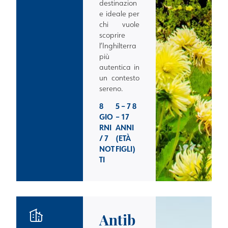
destinazion
e ideale per
chi vuole
scoprire
l’Inghilterra
più
autentica in
un contesto
sereno.
8
5 – 7 8
GIO
– 17
RNI
ANNI
/ 7
(ETÀ
NOT
FIGLI)
TI
Antib