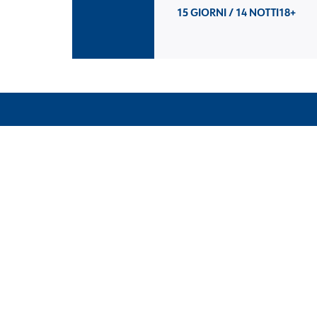
15 GIORNI / 14 NOTTI
18+
CHIAMACI
+39 0362 328298