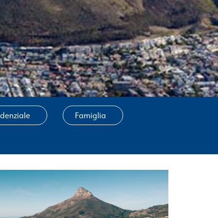
idenziale
Famiglia