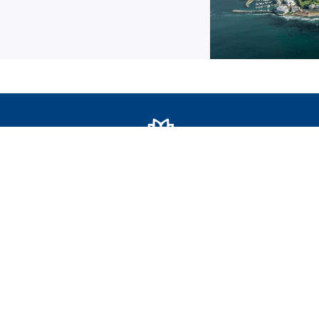
SEDE
Piazza Roma 10
Seregno 20831 MB