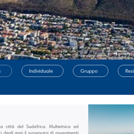
s
Individuale
Gruppo
Res
città del Sudafrica. Multietnica ed
o degli anni il susseguirsi di avvenimenti