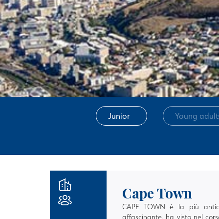
Junior
Young adult
Cape Town
CAPE TOWN è la più antica 
affascinante, ha visto nel cors