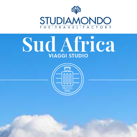
Sud Africa
VIAGGI STUDIO
T
R
A
VEL
T
IME