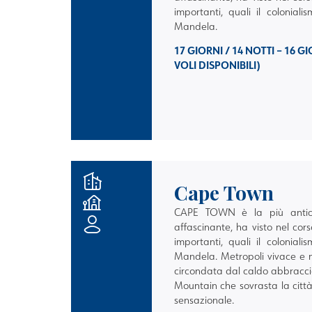
importanti, quali il coloniali
Mandela.
17 GIORNI / 14 NOTTI – 16 
VOLI DISPONIBILI)
Cape Town
CAPE TOWN
è la più antic
affascinante, ha visto nel cors
importanti, quali il coloniali
Mandela. Metropoli vivace e 
circondata dal caldo abbraccio 
Mountain che sovrasta la citt
sensazionale.