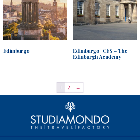
Edimburgo
Edimburgo | CES – The
Edinburgh Academy
1
2
→