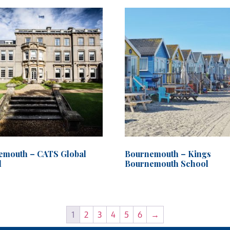
emouth – CATS Global
Bournemouth – Kings
l
Bournemouth School
1
2
3
4
5
6
→