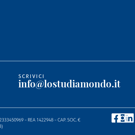
SCRIVICI
info@lostudiamondo.it
T02333450969 – REA 1422948 – CAP. SOC. €
B)