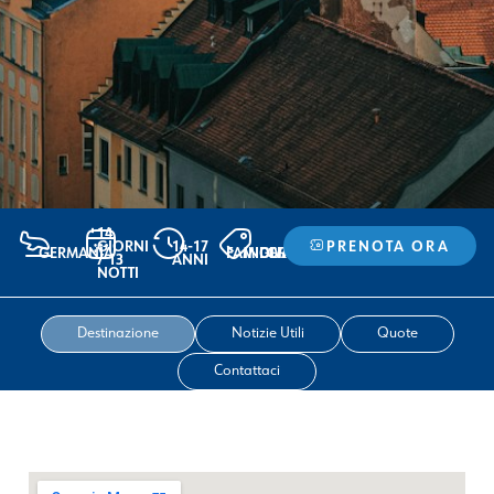
14
GIORNI
14-17
PRENOTA ORA
GERMANIA
FAMIGLIA
INDIVIDUALE
GRUPPO
/ 13
ANNI
NOTTI
Destinazione
Notizie Utili
Quote
Contattaci