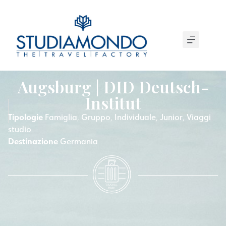
Augsburg | DID Deutsch-
Institut
Tipologie
Famiglia
Gruppo
Individuale
Junior
Viaggi
,
,
,
,
studio
Destinazione
Germania
T
R
A
VEL
T
IME