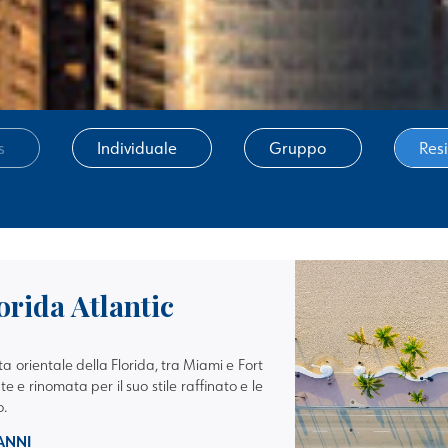
s
Individuale
Gruppo
Res
orida Atlantic
 orientale della Florida, tra Miami e Fort
 e rinomata per il suo stile raffinato e le
o.
 ANNI