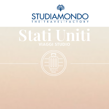
Stati Uniti
VIAGGI STUDIO
T
R
A
VEL
T
IME