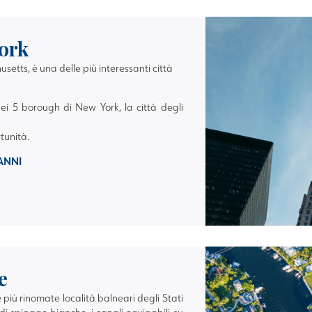
ork
tts, è una delle più interessanti città
 5 borough di New York, la città degli
rtunità.
 ANNI
e
 più rinomate località balneari degli Stati