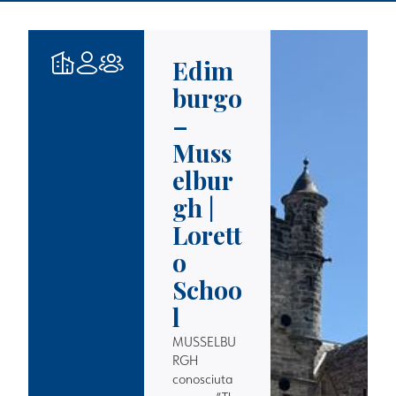
Edim
burgo
–
Muss
elbur
gh |
Lorett
o
Schoo
l
MUSSELBU
RGH
conosciuta