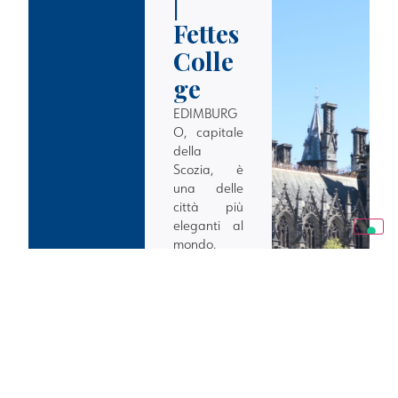
|
Fettes
Colle
ge
EDIMBURG
O, capitale
della
Scozia, è
una delle
città più
eleganti al
mondo,
simbolo di
una
tradizione
che si
perpetua
tra le vie e i
cafès del
centro.