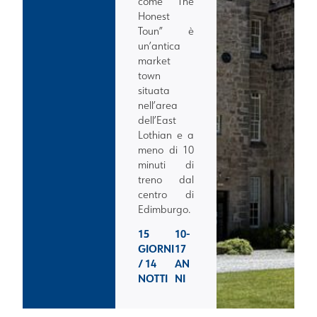
come “The
Honest
Toun” è
un’antica
market
town
situata
nell’area
dell’East
Lothian e a
meno di 10
minuti di
treno dal
centro di
Edimburgo.
15
10-
GIORNI
17
/ 14
AN
NOTTI
NI