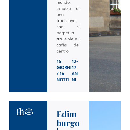
mondo,
simbolo di
una
tradizione
che si
perpetua
tra le vie e i
cafès del
centro.
15
12-
GIORNI
17
/ 14
AN
NOTTI
NI
Edim
burgo