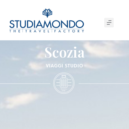
Scozia
VIAGGI STUDIO
T
R
A
VEL
T
IME