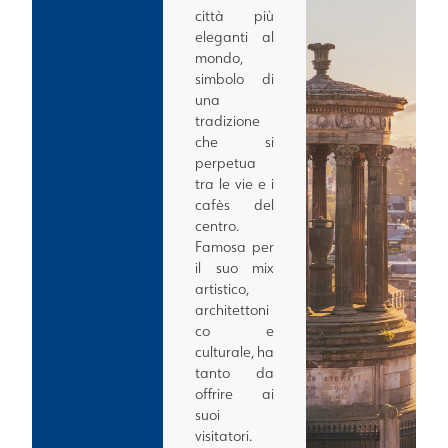
città più
eleganti al
mondo,
simbolo di
una
tradizione
che si
perpetua
tra le vie e i
cafès del
centro.
Famosa per
il suo mix
artistico,
architettoni
co e
culturale, ha
tanto da
offrire ai
suoi
visitatori.