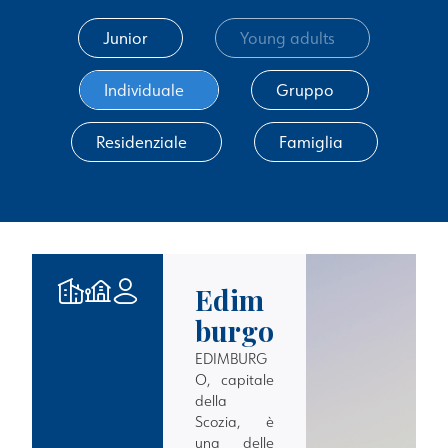
Junior
Young adults
Individuale
Gruppo
Residenziale
Famiglia
Edim
burgo
EDIMBURG
O
, capitale
della
Scozia, è
una delle