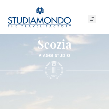
Scozia
VIAGGI STUDIO
T
R
A
VEL
T
IME