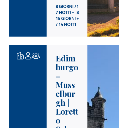
8 GIORNI /
1
7 NOTTI –
8
15 GIORNI
+
/ 14 NOTTI
Edim
burgo
–
Muss
elbur
gh |
Lorett
o