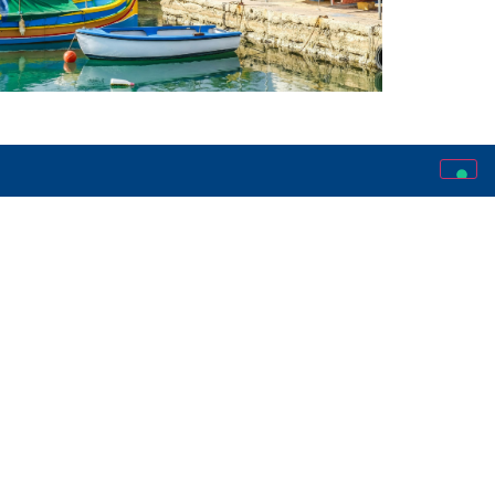
SCRIVICI
info@lostudiamondo.it