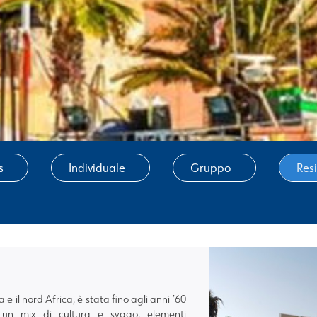
s
Individuale
Gruppo
Res
a e il nord Africa, è stata fino agli anni ’60
re un mix di cultura e svago, elementi