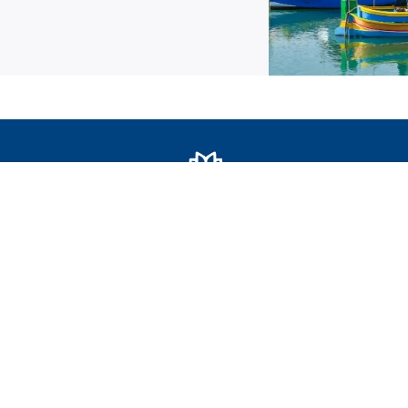
SEDE
Piazza Roma 10
Seregno 20831 MB