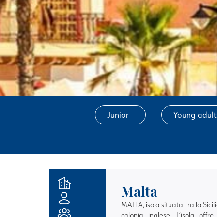
Junior
Young adult
Malta
MALTA, isola situata tra la Sicili
colonia inglese. L’isola off