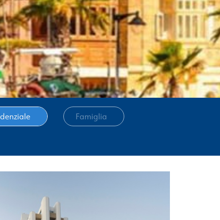
idenziale
Famiglia