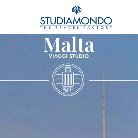
Malta
VIAGGI STUDIO
T
R
A
VEL
T
IME