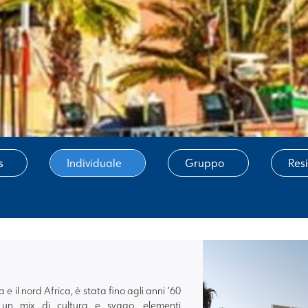
s
Individuale
Gruppo
Res
a e il nord Africa, è stata fino agli anni ’60
re un mix di cultura e svago, elementi