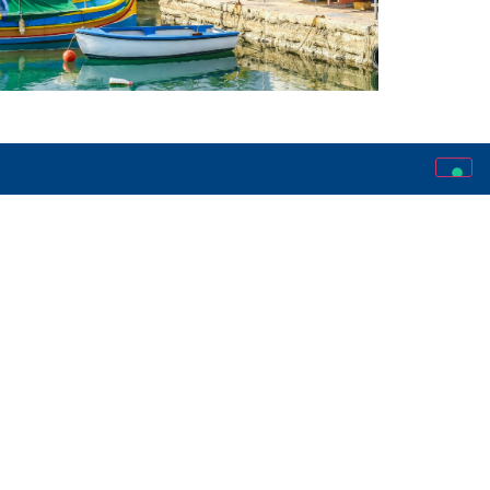
SCRIVICI
info@lostudiamondo.it