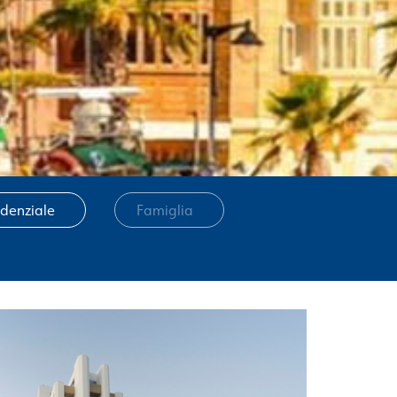
idenziale
Famiglia