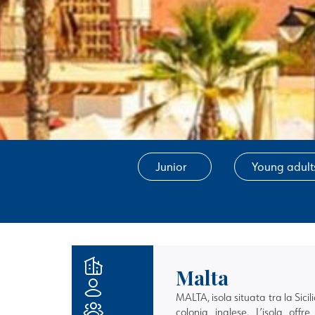
Junior
Young adult
Malta
MALTA, isola situata tra la Sicili
colonia inglese. L’isola off