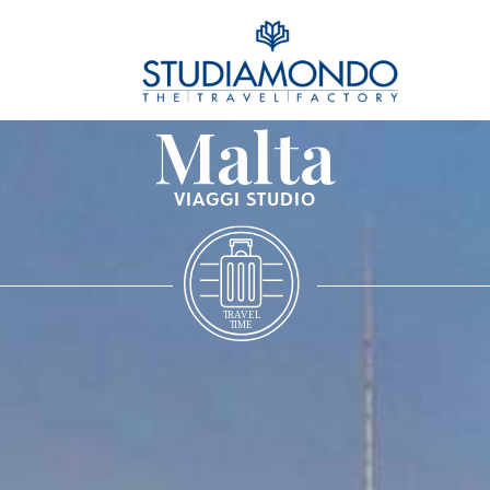
Malta
VIAGGI STUDIO
T
R
A
VEL
T
IME