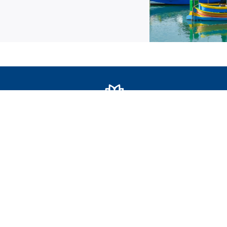
SEDE
Piazza Roma 10
Seregno 20831 MB