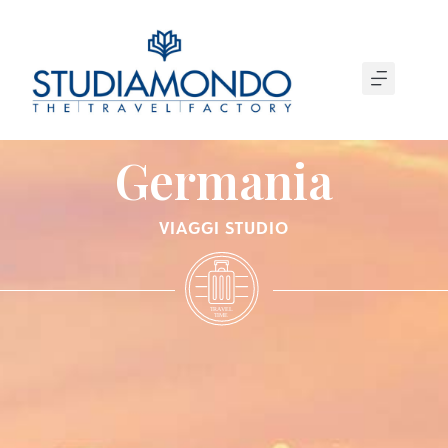
Germania
VIAGGI STUDIO
T
R
A
VEL
T
IME