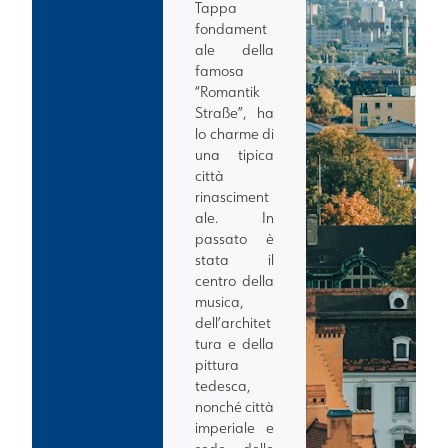
Tappa
fondament
ale della
famosa
“Romantik
Straße”, ha
lo charme di
una tipica
città
rinasciment
ale. In
passato è
stata il
centro della
musica,
dell’architet
tura e della
pittura
tedesca,
nonché città
imperiale e