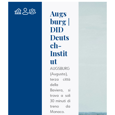
Augs
burg |
DID
Deuts
ch-
Instit
ut
AUGSBURG
(Augusta),
terza città
della
Baviera, si
trova a soli
30 minuti di
treno da
Monaco.