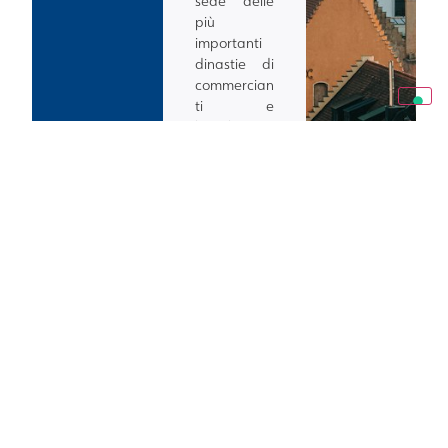
sede delle
più
importanti
dinastie di
commercian
ti e
banchieri.
14
14-
GIORNI
17
/ 13
AN
NOTTI
NI