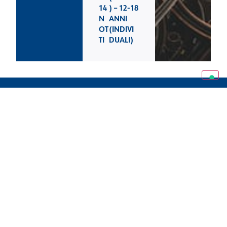
14
) – 12-18
N
ANNI
OT
(INDIVI
TI
DUALI)
CHIAMACI
+39 0362 328298
SEDE