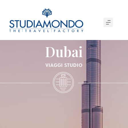
Dubai
VIAGGI STUDIO
T
R
A
VEL
T
IME