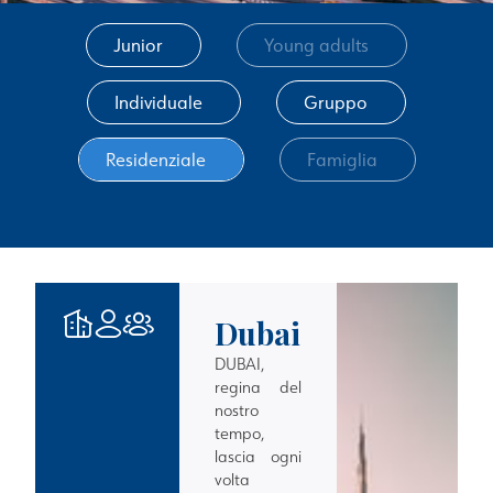
Junior
Young adults
Individuale
Gruppo
Residenziale
Famiglia
Dubai
DUBAI,
regina del
nostro
tempo,
lascia ogni
volta