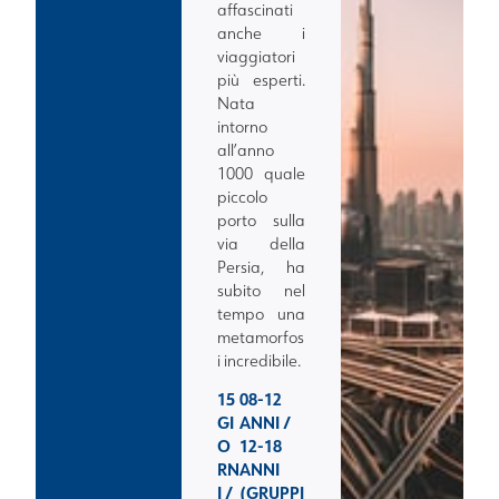
affascinati
anche i
viaggiatori
più esperti.
Nata
intorno
all’anno
1000 quale
piccolo
porto sulla
via della
Persia, ha
subito nel
tempo una
metamorfos
i incredibile.
15
08-12
GI
ANNI /
O
12-18
RN
ANNI
I /
(GRUPPI