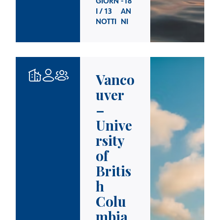
GIORN
-18
I / 13
AN
NOTTI
NI
Vanco
uver
–
Unive
rsity
of
Britis
h
Colu
mbia