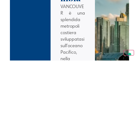
VANCOUVE
R è una
splendida
metropoli
costiera
sviluppatasi
sull’oceano
Pacifico,
nella
profonda
insenatura
del Burrad
Inlet, in
una
posizione
privilegiata
sia per le
bellezze
naturali che
per l’attività
commercial