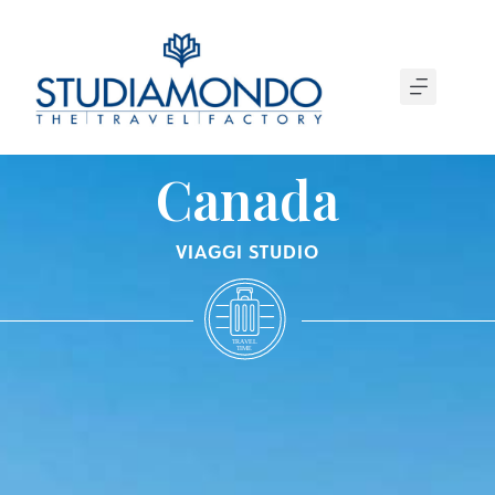
Canada
VIAGGI STUDIO
T
R
A
VEL
T
IME