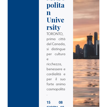
polita
n
Unive
rsity
TORONTO,
prima città
del Canada,
si distingue
per cultura
e
ricchezza,
benessere e
cordialità e
per il suo
forte animo
cosmopolita
.
15
08