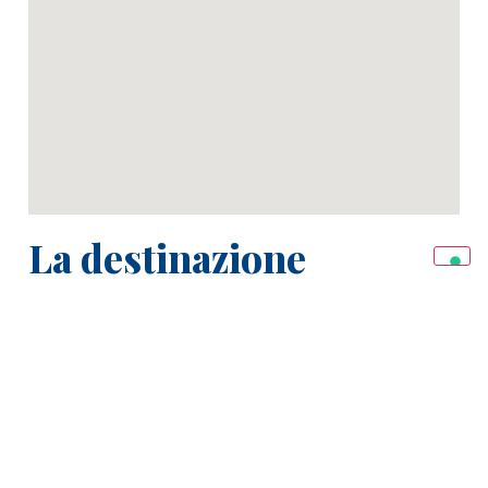
La destinazione
BENALMÁDENA,
località della Costa del Sol situata a
pochi chilometri da Malaga, si affaccia sul
Mediterraneo ed è conosciuta per il suo clima mite, le
lunghe spiagge e l’atmosfera vivace. La città unisce
tradizione andalusa e modernità ed è suddivisa tra il
caratteristico Benalmádena Pueblo, l’area residenziale
di Arroyo de la Miel e la zona costiera.
08 GIUGNO - 23 AGOSTO