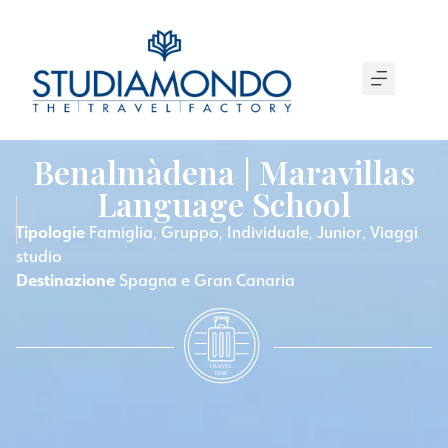
Benalmàdena | Maravillas
Language School
Tipologie
Famiglia
Gruppo
Individuale
Junior
Viaggi
,
,
,
,
studio
Destinazione
Spagna e Gran Canaria
T
R
A
VEL
T
IME