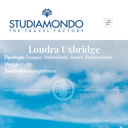
Londra Uxbridge
Tipologie
Gruppo
Individuale
Junior
Residenziale
,
,
,
,
Viaggi studio
Destinazione
Inghilterra
T
R
A
VEL
T
IME