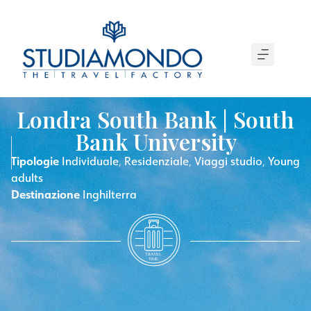
Londra South Bank | South
Bank University
Tipologie
Individuale
Residenziale
Viaggi studio
Young
,
,
,
adults
Destinazione
Inghilterra
T
R
A
VEL
T
IME