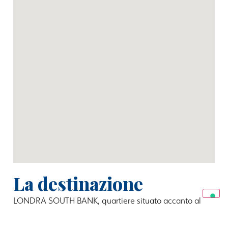
La destinazione
LONDRA SOUTH BANK
, quartiere situato accanto al
Tamigi, è un’area dinamica nel cuore della scena
culturale di Londra. Il lungofiume fiancheggiato da