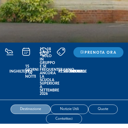
11 - 18
ANNI*
PRENOTA ORA
*SOLO
IN
GRUPPO
15
E SE
GIORNI
FREQUENTERANNO
INGHILTERRA
RESIDENZIALE
INDIVIDUALE
GRUPPO
/ 14
ANCORA
NOTTI
LA
SCUOLA
SUPERIORE
A
SETTEMBRE
2026
Destinazione
Notizie Utili
Quote
Contattaci