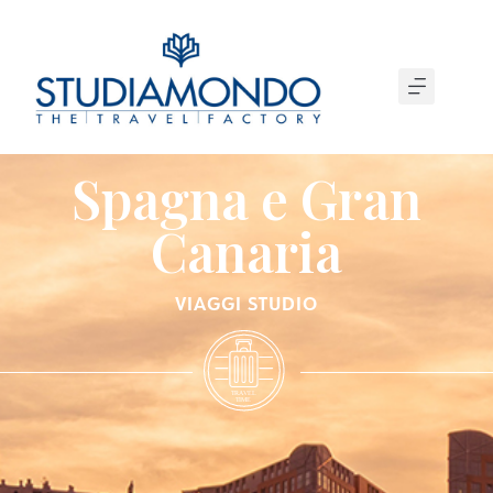
Spagna e Gran
Canaria
VIAGGI STUDIO
T
R
A
VEL
T
IME