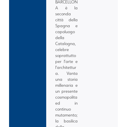
BARCELLON
A
è la
seconda
città della
Spagna e
capoluogo
della
Catalogna,
celebre
soprattutto
per l’arte e
l’architettur
a. Vanta
una storia
millenaria e
un presente
cosmopolita
ed in
continuo
mutamento;
la basilica
della